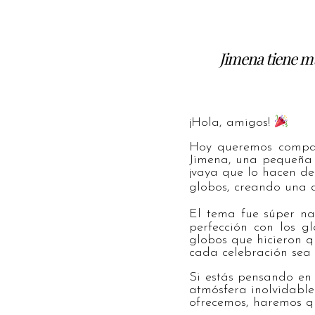
Jimena tiene mu
¡Hola, amigos!
Hoy queremos compar
Jimena, una pequeña 
¡vaya que lo hacen d
globos, creando una 
El tema fue súper na
perfección con los g
globos que hicieron q
cada celebración sea 
Si estás pensando en 
atmósfera inolvidable
ofrecemos, haremos qu