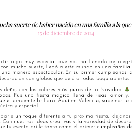
cha suerte de haber nacido en una familia a la que
15 de diciembre de 2024
tir algo muy especial que nos ha llenado de alegrí
con mucha suerte, llegó a este mundo en una familia 
e una manera espectacular! En su primer cumpleaños, d
decoración con globos que dejó a todos boquiabiertos.
videño, con los colores más puros de la Navidad
lobos. Fue una fiesta mágica llena de risas, amor y,
ue el ambiente brillara. Aquí en Valencia, sabemos lo
única y especial.
darle un toque diferente a tu próxima fiesta, ¡déjano
! Con nuestras ideas creativas y la variedad de decor
e tu evento brille tanto como el primer cumpleaños de