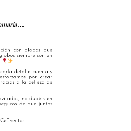
amaria ….
ación con globos que
globos siempre son un
.
cada detalle cuenta y
esforzamos por crear
racias a la belleza de
nvitados, no dudéis en
seguros de que juntos
yCeEventos