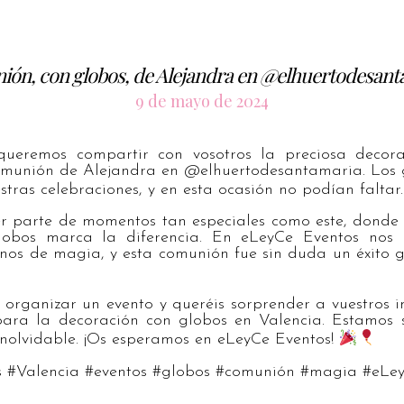
ión, con globos, de Alejandra en @elhuertodesant
9 de mayo de 2024
queremos compartir con vosotros la preciosa decor
omunión de Alejandra en @elhuertodesantamaria. Los 
stras celebraciones, y en esta ocasión no podían faltar
r parte de momentos tan especiales como este, donde 
lobos marca la diferencia. En eLeyCe Eventos nos 
enos de magia, y esta comunión fue sin duda un éxito g
 organizar un evento y queréis sorprender a vuestros i
para la decoración con globos en Valencia. Estamos 
inolvidable. ¡Os esperamos en eLeyCe Eventos!
s #Valencia #eventos #globos #comunión #magia #eLe