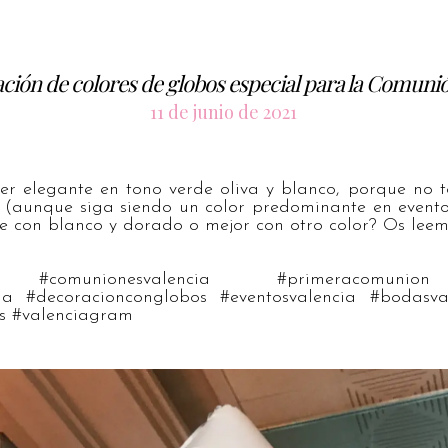
ión de colores de globos especial para la Comuni
11 de junio de 2021
r elegante en tono verde oliva y blanco, porque no to
? (aunque siga siendo un color predominante en evento
e con blanco y dorado o mejor con otro color? Os lee
ce #comunionesvalencia #primeracomunion
ia #decoracionconglobos #eventosvalencia #bodasval
s #valenciagram