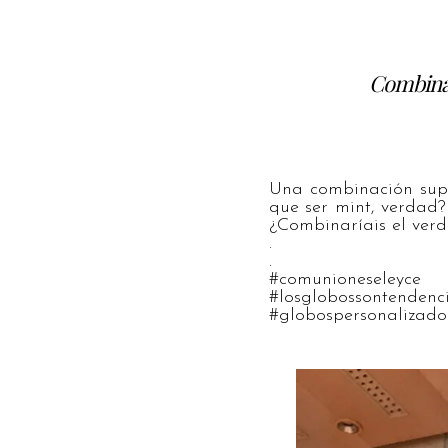
Combinac
Una combinación supe
que ser mint, verdad
¿Combinaríais el verd
.
.
#comunioneseley
#losglobossontendenc
#globospersonalizado