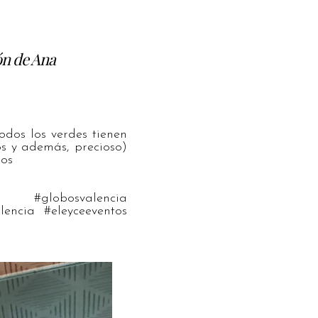
ón de Ana
dos los verdes tienen
s y además, precioso)
mos
 #globosvalencia
encia #eleyceeventos