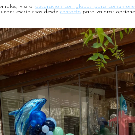
emplos, visita
decoracion con globos para comunione
 puedes escribirnos desde
contacto
para valorar opcione