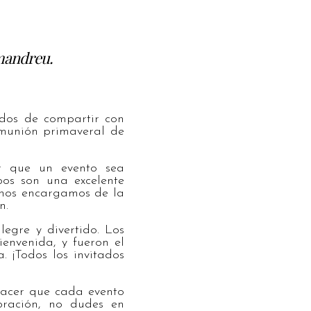
mandreu.
dos de compartir con
omunión primaveral de
r que un evento sea
bos son una excelente
 nos encargamos de la
n.
egre y divertido. Los
ienvenida, y fueron el
. ¡Todos los invitados
hacer que cada evento
bración, no dudes en