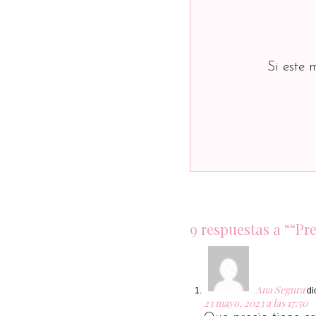
Si este 
9 respuestas a ““P
Ana Segura
di
23 mayo, 2023 a las 17:50