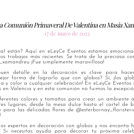
sa Comunión Primaveral De Valentina en Masia Xa
17 de mayo de 2023
tal están? Aquí en eLeyCe Eventos estamos emociona
ros trabajos más recientes. Se trata de la preciosa c
xamandreu ¡Fue simplemente maravillosa!
uen detalle en la decoración es clave para hace
ejor forma de lograrlo que con globos? Sí, ¡los glo
da y color a cualquier celebración! En eLeyCe Eventos
 en Valencia y en esta comunión no fuimos la excepció
erentes colores y tamaños para crear un ambiente al
es lugares, desde la mesa dulce hasta el cartel de b
para las delicadas flores de @esterbornay_floristeria
!
os expertos en decoración con globos y nos encanta 
l. Si necesitas ayuda para decorar tu próxima cele