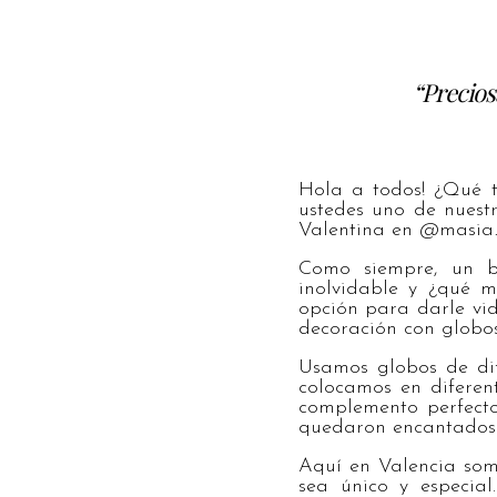
“Precio
Hola a todos! ¿Qué 
ustedes uno de nuest
Valentina en @masia_
Como siempre, un b
inolvidable y ¿qué m
opción para darle vi
decoración con globos
Usamos globos de dif
colocamos en diferent
complemento perfecto 
quedaron encantados
Aquí en Valencia som
sea único y especia