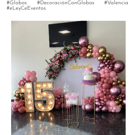
#Globos #DecoraciónConGlobos #Valencia
#eLeyCeEventos