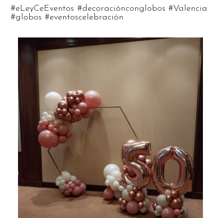
#eLeyCeEventos #decoraciónconglobos #Valencia
#globos #eventoscelebración