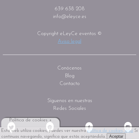
639 638 208
info@eleyce.es
Copyright eLeyCe eventos ©
Aviso legal
Conócenos
Blog
Contacto
Síguenos en nuestras
Redes Sociales
Política de cookies +
Esta web utiliza cookies, puedes ver nuestra
política de cookies, aquí
Si
Aceptar
continuas navegando, significa que estás aceptándola.