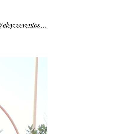
 @eleyceeventos …