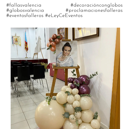
#fallasvalencia #decoraciónconglobos
#globosvalencia #proclamacionesfalleras
#eventosfalleros #eLeyCeEventos