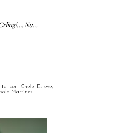
y Crling!…. Nu…
nta con Chele Esteve,
nolo Martínez.