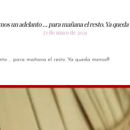
os un adelanto … para mañana el resto. Ya queda 
23 de mayo de 2021
to … para mañana el resto. Ya queda menos!!!