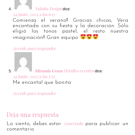
Nuluha Design
dice:
24 junio, 2022 a las 6:13
Comienza el verano!! Gracias chicas, Vera
encantada con su fiesta y la decoración. Sólo
eligió los tonos pastel, el resto nuestra
imaginación!! Gran equipo
Accede para responder
𝐌𝐢𝐫𝐚𝐧𝐝𝐚 𝐆𝐫𝐞𝐞𝐧 Detalles eventos
dice:
24 junio, 2022 a las 5:55
Me encanta! que bonita
Accede para responder
Deja una respuesta
conectado
Lo siento, debes estar
para publicar un
comentario.