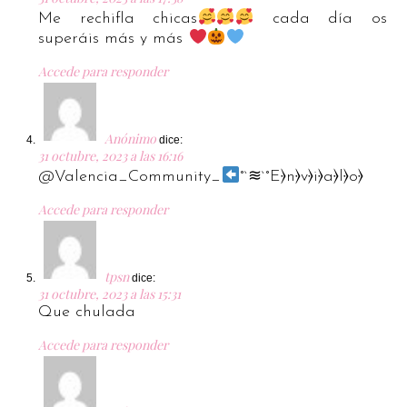
Me rechifla chicas
cada día os
superáis más y más
Accede para responder
Anónimo
dice:
31 octubre, 2023 a las 16:16
@Valencia_Community_
°`≋`°E⦒n⦒v⦒i⦒a⦒l⦒o⦒
Accede para responder
tpsn
dice:
31 octubre, 2023 a las 15:31
Que chulada
Accede para responder