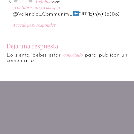
Anónimo
dice:
31 octubre, 2023 a las 14:31
@Valencia_Community_
°`≋`°E⦒n⦒v⦒i⦒a⦒l⦒o⦒
Accede para responder
Deja una respuesta
conectado
Lo siento, debes estar
para publicar un
comentario.