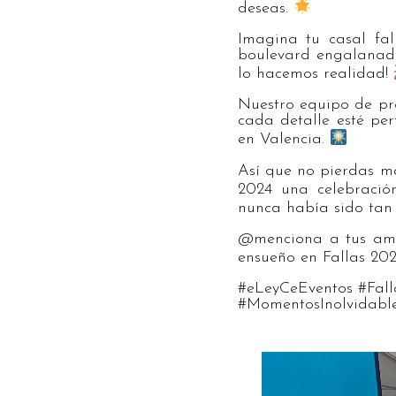
deseas.
Imagina tu casal fal
boulevard engalanado
lo hacemos realidad!
Nuestro equipo de pro
cada detalle esté per
en Valencia.
Así que no pierdas m
2024 una celebració
nunca había sido tan
@menciona a tus amig
ensueño en Fallas 20
#eLeyCeEventos #Fall
#MomentosInolvidabl