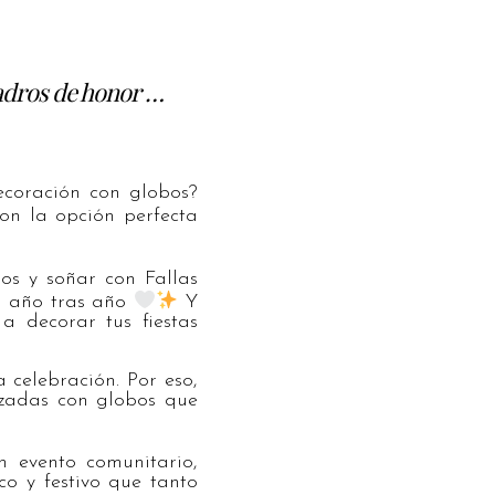
uadros de honor …
coración con globos?
on la opción perfecta
os y soñar con Fallas
an año tras año
Y
a decorar tus fiestas
celebración. Por eso,
izadas con globos que
 evento comunitario,
o y festivo que tanto