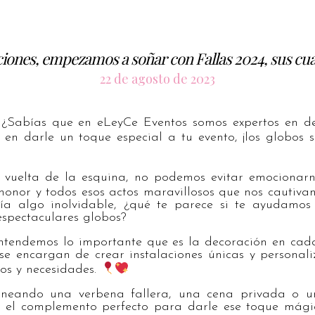
ciones, empezamos a soñar con Fallas 2024, sus c
22 de agosto de 2023
¿Sabías que en eLeyCe Eventos somos expertos en de
en darle un toque especial a tu evento, ¡los globos s
 vuelta de la esquina, no podemos evitar emocionarn
honor y todos esos actos maravillosos que nos cautiv
a algo inolvidable, ¿qué te parece si te ayudamos 
 espectaculares globos?
ntendemos lo importante que es la decoración en cada 
 se encargan de crear instalaciones únicas y personal
os y necesidades.
aneando una verbena fallera, una cena privada o un
n el complemento perfecto para darle ese toque mágic