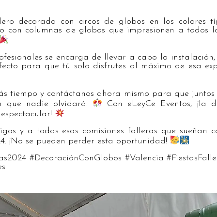
lero decorado con arcos de globos en los colores tí
 con columnas de globos que impresionen a todos los 
fesionales se encarga de llevar a cabo la instalació
fecto para que tú solo disfrutes al máximo de esa exp
ás tiempo y contáctanos ahora mismo para que juntos
n que nadie olvidará.
Con eLeyCe Eventos, ¡la d
 espectacular!
os y a todas esas comisiones falleras que sueñan c
24. ¡No se pueden perder esta oportunidad!
as2024 #DecoraciónConGlobos #Valencia #FiestasFall
es