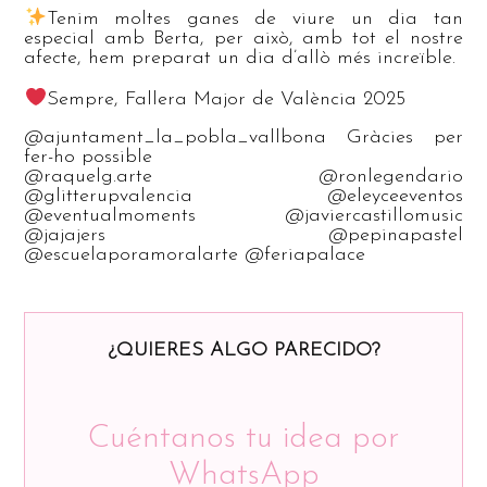
Tenim moltes ganes de viure un dia tan
especial amb Berta, per això, amb tot el nostre
afecte, hem preparat un dia d’allò més increïble.
Sempre, Fallera Major de València 2025
@ajuntament_la_pobla_vallbona Gràcies per
fer-ho possible
@raquelg.arte @ronlegendario
@glitterupvalencia @eleyceeventos
@eventualmoments @javiercastillomusic
@jajajers @pepinapastel
@escuelaporamoralarte @feriapalace
¿QUIERES ALGO PARECIDO?
Cuéntanos tu idea por
WhatsApp