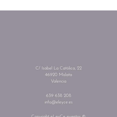
C/ Isabel La Católica, 22
46920 Mislata
Valencia
639 638 208
info@eleyce.es
Copyright eLeyCe eventos ©