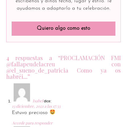
escríbenos y dinos fecha, lugar y estilo. Te
ayudamos a adaptarlo a tu celebración.
Quiero algo como esto
4 respuestas a “PROCLAMACIÓN FMI
@fallapeudelacreu con
@el_sueno_de_patricia Como ya os
habréi…”
Isabel
dice:
13 diciembre, 2021 a las 17:33
Estuvo precioso
Accede para responder