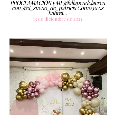
PROCLAMACIÓN FMI @fallapeudelacreu
con @el_sueno_de_patricia Como ya os
habréi…
13 de diciembre de 2021