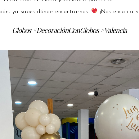
ación, ya sabes dónde encontrarnos.
¡Nos encanta v
Globos #DecoraciónConGlobos #Valencia