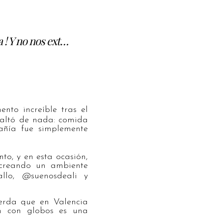
 ! Y no nos ext…
!
to increíble tras el
altó de nada: comida
pañía fue simplemente
to, y en esta ocasión,
 creando un ambiente
lo, @suenosdeali y
uerda que en Valencia
n con globos es una