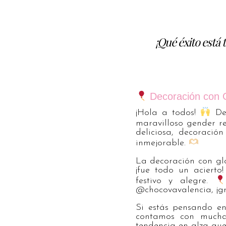
¡Qué éxito está
Decoración con G
¡Hola a todos!
Des
maravilloso gender r
deliciosa, decoració
inmejorable.
La decoración con glo
¡fue todo un acierto
festivo y alegre.
@chocovavalencia, ¡gr
Si estás pensando en
contamos con mucha
tendencia en alza qu