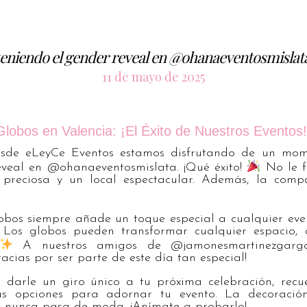
 teniendo el gender reveal en @ohanaeventosmislata
11 de mayo de 2025
lobos en Valencia: ¡El Éxito de Nuestros Eventos
de eLeyCe Eventos estamos disfrutando de un momen
eveal en @ohanaeventosmislata. ¡Qué éxito!
No le f
n preciosa y un local espectacular. Además, la com
bos siempre añade un toque especial a cualquier even
! Los globos pueden transformar cualquier espacio,
A nuestros amigos de @jamonesmartinezgargal
acias por ser parte de este día tan especial!
 darle un giro único a tu próxima celebración, rec
s opciones para adornar tu evento. La decoració
e nunca pasa de moda. ¡Anímate a probarlo!