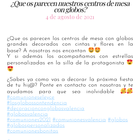
¿Que os parecen nuestros centros de mesa
con globos?
4 de agosto de 2021
¿Que os parecen los centros de mesa con globos
grandes decorados con cintas y flores en la
base? A nosotras nos encantan
Y si además los acompañamos con estrellas
personalizadas en la silla de la protagonista
¿Sabes ya como vas a decorar la próxima fiesta
de tu hij@? Ponte en contacto con nosotras y te
ayudamos para que sea inolvidable
#comunioneseleyce
#losglobossontendencia
#decoracionconglobosvalencia
#globosvalencia
#comuniones2021
#comunionesvalencia
#globos
#globospersonalizados
#comunionesbonitas