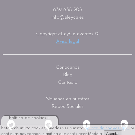
639 638 208
info@eleyce.es
Copyright eLeyCe eventos ©
Aviso legal
Conócenos
Blog
Contacto
Síguenos en nuestras
Redes Sociales
Política de cookies +
Esta web utiliza cookies, puedes ver nuestra
política de cookies, aquí
Si
Aceptar
continuas navegando, significa que estás aceptándola.