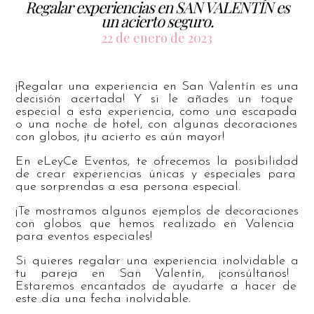
Regalar experiencias en SAN VALENTÍN es
un acierto seguro.
22 de enero de 2023
¡
Reg
al
ar
un
a
experien
cia
en
San
Valent
ín
es
un
a
dec
isi
ón
ac
ert
ada
!
Y
si
le
a
ñ
ades
un
to
que
es
pe
cial
a
est
a
experien
cia
,
com
o
un
a
esc
ap
ada
o
un
a
n
oche
de
hotel
,
con
al
gun
as
decor
acion
es
con
glob
os
,
¡
tu
ac
i
erto
es
a
ú
n
mayor
!
En
e
L
ey
C
e
Event
os
,
te
of
re
ce
mos
la
pos
ib
il
idad
de
cre
ar
experien
ci
as
ú
nic
as
y
es
pe
cial
es
para
que
sor
pre
nd
as
a
es
a
persona
es
pe
cial
.
¡
Te
most
ram
os
al
gun
os
e
j
empl
os
de
decor
acion
es
con
glob
os
que
he
mos
real
iz
ado
en
Valencia
para
event
os
es
pe
cial
es
!
Si
qu
ie
res
reg
al
ar
un
a
experien
cia
in
ol
vid
able
a
tu
p
are
ja
en
San
Valent
ín
,
¡
cons
ú
lt
anos
!
Est
are
mos
enc
ant
ados
de
ay
ud
arte
a
h
acer
de
este
d
ía
un
a
fe
cha
in
ol
vid
able
.