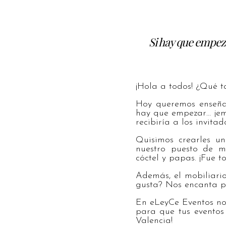
Si hay que empez
¡Hola a todos! ¿Qué t
Hoy queremos enseñar
hay que empezar… ¡em
recibiría a los invita
Quisimos crearles u
nuestro puesto de má
cóctel y papas. ¡Fue t
Además, el mobiliari
gusta? Nos encanta po
En eLeyCe Eventos no
para que tus eventos 
Valencia!