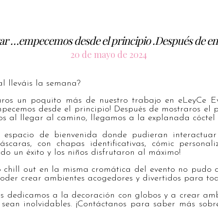
ar …empecemos desde el principio .Después de en
20 de mayo de 2024
al lleváis la semana?
os un poquito más de nuestro trabajo en eLeyCe Eve
pecemos desde el principio! Después de mostraros el 
dos al llegar al camino, llegamos a la explanada cóctel
n espacio de bienvenida donde pudieran interactuar
scaras, con chapas identificativas, cómic personal
odo un éxito y los niños disfrutaron al máximo!
o chill out en la misma cromática del evento no pudo 
der crear ambientes acogedores y divertidos para todo
s dedicamos a la decoración con globos y a crear amb
sean inolvidables. ¡Contáctanos para saber más sobre