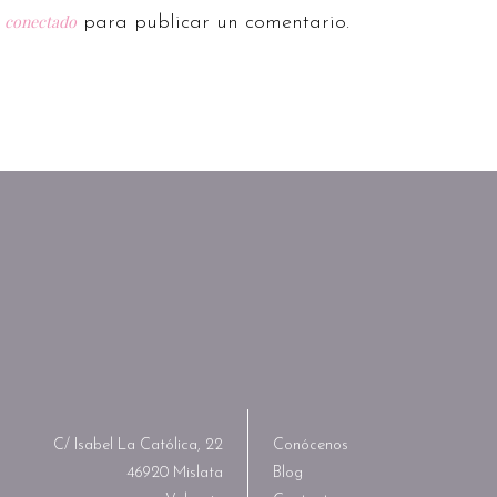
conectado
r
para publicar un comentario.
C/ Isabel La Católica, 22
Conócenos
46920 Mislata
Blog