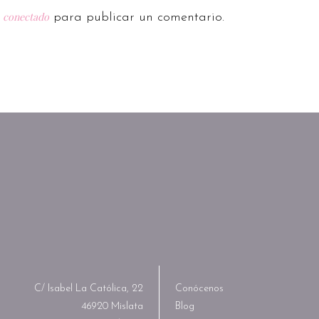
conectado
r
para publicar un comentario.
C/ Isabel La Católica, 22
Conócenos
46920 Mislata
Blog