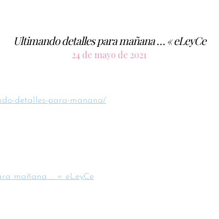
Ultimando detalles para mañana … « eLeyCe
24 de mayo de 2021
mando-detalles-para-manana/
para mañana … « eLeyCe