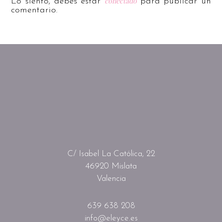
conectado
Lo siento, debes estar
para publicar un
comentario.
C/ Isabel La Católica, 22
46920 Mislata
Valencia
639 638 208
info@eleyce.es