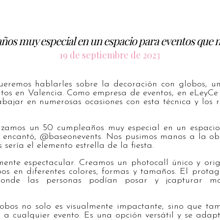
ños muy especial en un espacio para eventos que 
19 de septiembre de 2023
ueremos hablarles sobre la decoración con globos, u
ntos en Valencia. Como empresa de eventos, en eLeyCe
bajar en numerosas ocasiones con esta técnica y los 
izamos un 50 cumpleaños muy especial en un espacio
 encantó, @baseonevents. Nos pusimos manos a la ob
sería el elemento estrella de la fiesta.
mente espectacular. Creamos un photocall único y ori
s en diferentes colores, formas y tamaños. El protago
 donde las personas podían posar y ¡capturar mo
obos no solo es visualmente impactante, sino que t
n a cualquier evento. Es una opción versátil y se adap