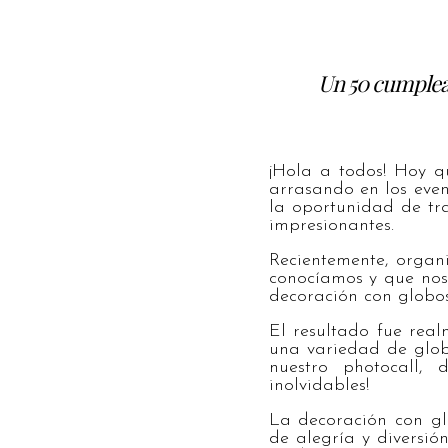
Un 50 cumplea
¡Hola a todos! Hoy q
arrasando en los eve
la oportunidad de tra
impresionantes.
Recientemente, organ
conocíamos y que nos
decoración con globos 
El resultado fue real
una variedad de globo
nuestro photocall,
inolvidables!
La decoración con gl
de alegría y diversió