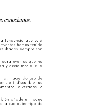
no conocíamos.
na tendencia que está
 Eventos hemos tenido
resultados siempre son
 para eventos que no
ra y decidimos que la
ginal, haciendo uso de
nista indiscutible fue
mentos divertidos e
ambién añade un toque
ta a cualquier tipo de