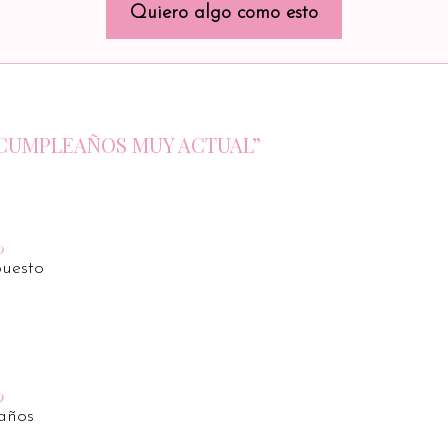
Quiero algo como esto
UN CUMPLEAÑOS MUY ACTUAL”
0
uesto
9
años