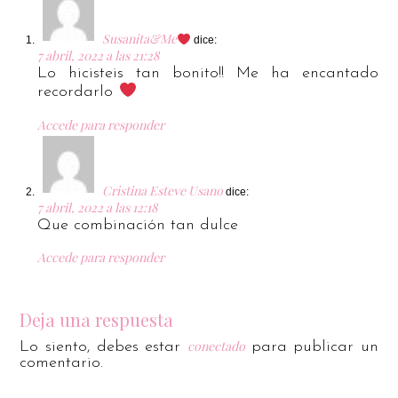
Susanita&Me
dice:
7 abril, 2022 a las 21:28
Lo hicisteis tan bonito!! Me ha encantado
recordarlo
Accede para responder
Cristina Esteve Usano
dice:
7 abril, 2022 a las 12:18
Que combinación tan dulce
Accede para responder
Deja una respuesta
conectado
Lo siento, debes estar
para publicar un
comentario.