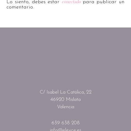
conectado
Lo siento, debes estar
para publicar un
comentario.
C/ Isabel La Católica, 22
46920 Mislata
Valencia
639 638 208
info@eleyce.es