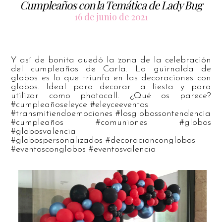
Cumpleaños con la Temática de Lady Bug
16 de junio de 2021
Y así de bonita quedó la zona de la celebración
del cumpleaños de Carla. La guirnalda de
globos es lo que triunfa en las decoraciones con
globos. Ideal para decorar la fiesta y para
utilizar como photocall. ¿Qué os parece?
#cumpleañoseleyce #eleyceeventos
#transmitiendoemociones #losglobossontendencia
#cumpleaños #comuniones #globos
#globosvalencia
#globospersonalizados #decoracionconglobos
#eventosconglobos #eventosvalencia