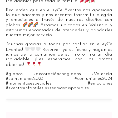
inolvidables para toda la familia
Recuerden que en eLeyCe Eventos nos apasiona
lo que hacemos y nos encanta transmitir alegría
y emociones a través de nuestros diseños con
globos
Estamos ubicados en Valencia y
estaremos encantados de atenderles y brindarles
nuestro mejor servicio.
¡Muchas gracias a todos por confiar en eLeyCe
Eventos!
Reserven ya su fecha y hagamos
juntos de la comunión de su hijo o hija un día
inolvidable. ¡Les esperamos con los brazos
abiertos!
#globos #decoraciónconglobos #Valencia
#comuniones2023 #comuniones2024
#momentosespeciales #emociones
#eventosinfantiles #reservasdisponibles