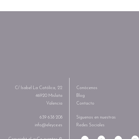
C/ Isabel La Católica, 22
Conócenos
46920 Mislata
Blog
Valencia
Contacto
639 638 208
Síguenos en nuestras
info@eleyce.es
Redes Sociales