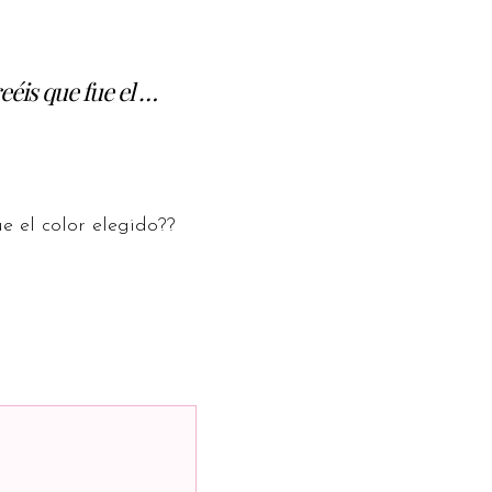
éis que fue el …
e el color elegido??