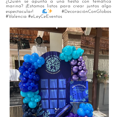
¿Quién se apunta a una fiesta con temática
marina? ¡Estamos listos para crear juntos algo
espectacular!
#DecoraciónConGlobos
#Valencia #eLeyCeEventos