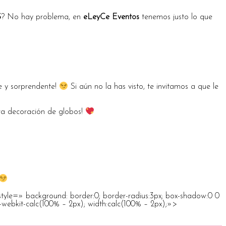
S
? No hay problema, en
eLeyCe Eventos
tenemos justo lo que
te y sorprendente!
Si aún no la has visto, te invitamos a que le
tra decoración de globos!
le=» background: border:0; border-radius:3px; box-shadow:0 0
h:-webkit-calc(100% – 2px); width:calc(100% – 2px);»>