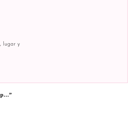
, lugar y
e p…”