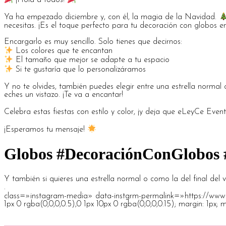
¡Hola a todos!
Ya ha empezado diciembre y, con él, la magia de la Navidad.
necesitas. ¡Es el toque perfecto para tu decoración con globos en
Encargarlo es muy sencillo. Solo tienes que decirnos:
Los colores que te encantan
El tamaño que mejor se adapte a tu espacio
Si te gustaría que lo personalizáramos
Y no te olvides, también puedes elegir entre una estrella normal 
eches un vistazo. ¡Te va a encantar!
Celebra estas fiestas con estilo y color, ¡y deja que eLeyCe Eve
¡Esperamos tu mensaje!
Globos #DecoraciónConGlobos 
Y también si quieres una estrella normal o como la del final del 
.
class=»instagram-media» data-instgrm-permalink=»https://www.
1px 0 rgba(0,0,0,0.5),0 1px 10px 0 rgba(0,0,0,0.15); margin: 1px