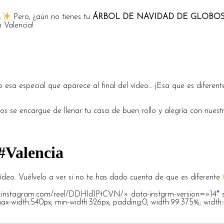
Pero, ¿aún no tienes tu
ÁRBOL DE NAVIDAD DE GLOBO
 Valencia!
o esa especial que aparece al final del vídeo… ¡Esa que es diferen
ntos se encargue de llenar tu casa de buen rollo y alegría con nues
#Valencia
vídeo. Vuélvelo a ver si no te has dado cuenta de que es diferente
instagram.com/reel/DDHld1PtCVN/» data-instgrm-version=»14″ sty
; max-width:540px; min-width:326px; padding:0; width:99.375%; widt