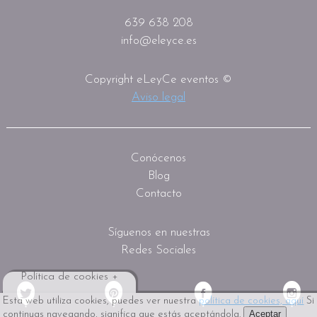
639 638 208
info@eleyce.es
Copyright eLeyCe eventos ©
Aviso legal
Conócenos
Blog
Contacto
Síguenos en nuestras
Redes Sociales
Política de cookies +
Esta web utiliza cookies, puedes ver nuestra
política de cookies, aquí
Si
Aceptar
continuas navegando, significa que estás aceptándola.