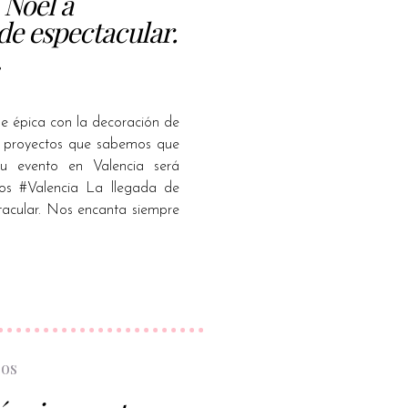
 Noel a
de espectacular.
…
e épica con la decoración de
n proyectos que sabemos que
u evento en Valencia será
os #Valencia La llegada de
tacular. Nos encanta siempre
bos