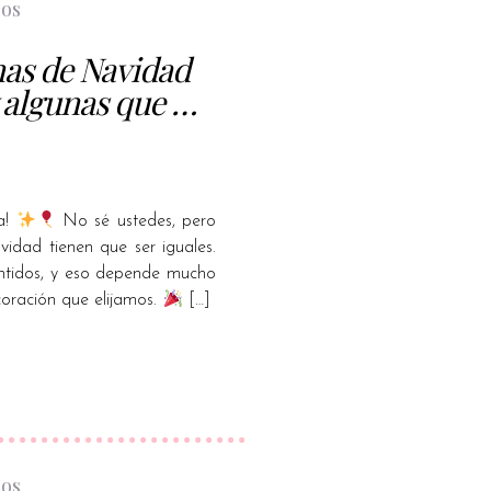
bos
nas de Navidad
y algunas que …
a!
No sé ustedes, pero
idad tienen que ser iguales.
entidos, y eso depende mucho
coración que elijamos.
[…]
bos