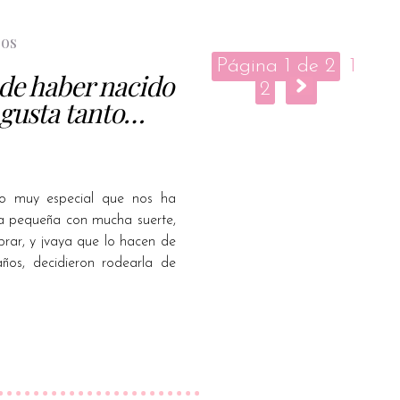
bos
Página 1 de 2
1
de haber nacido
2
e gusta tanto…
o muy especial que nos ha
na pequeña con mucha suerte,
rar, y ¡vaya que lo hacen de
ños, decidieron rodearla de