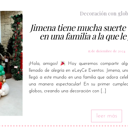
Decoración con glo
Jimena tiene mucha suerte 
en una familia a la que l
15 de diciembre de 2024
¡Hola, amigos!
Hoy queremos compartir alg
llenado de alegría en eLeyCe Eventos. Jimena, u
llegó a este mundo en una familia que adora celeb
una manera espectacular! En su primer cumplea
globos, creando una decoración con […]
leer más