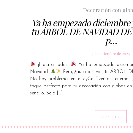
Decoración con glo
Ya ha empezado diciembre y
tu ÁRBOL DE NAVIDAD DE
p…
3 de diciembre de 2024
¡Hola a todos!
Ya ha empezado diciembre
Navidad.
Pero, ¿aún no tienes tu ÁRBO
No hay problema, en eLeyCe Eventos tenemos jus
toque perfecto para tu decoración con globos en
sencillo. Solo […]
leer más