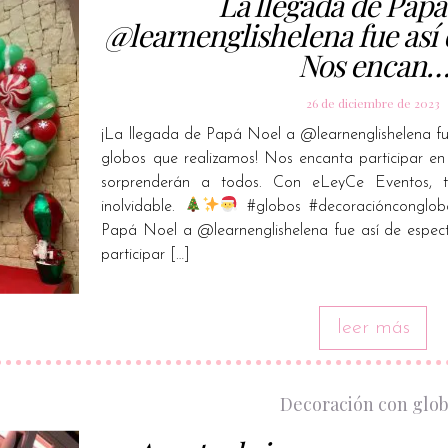
La llegada de Papá
@learnenglishelena fue así 
Nos encan
26 de diciembre de 2023
¡La llegada de Papá Noel a @learnenglishelena fu
globos que realizamos! Nos encanta participar e
sorprenderán a todos. Con eLeyCe Eventos, t
inolvidable.
#globos #decoraciónconglob
Papá Noel a @learnenglishelena fue así de espec
participar […]
leer más
Decoración con glo