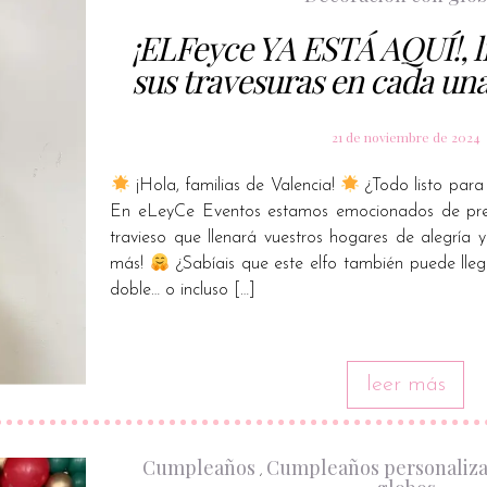
¡ELFeyce YA ESTÁ AQUÍ!, l
sus travesuras en cada un
21 de noviembre de 2024
¡Hola, familias de Valencia!
¿Todo listo par
En eLeyCe Eventos estamos emocionados de pres
travieso que llenará vuestros hogares de alegría y
más!
¿Sabíais que este elfo también puede lleg
doble… o incluso […]
leer más
Cumpleaños
Cumpleaños personaliz
,