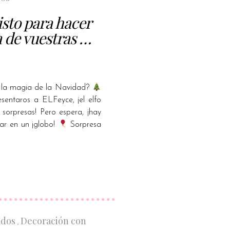
isto para hacer
a de vuestras …
a la magia de la Navidad?
entaros a ELFeyce, ¡el elfo
 sorpresas! Pero espera, ¡hay
ar en un ¡globo!
Sorpresa
ados
Decoración con
,